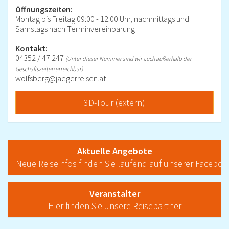
Öffnungszeiten:
Montag bis Freitag 09:00 - 12:00 Uhr, nachmittags und
Samstags nach Terminvereinbarung
Kontakt:
04352 / 47 247
(Unter dieser Nummer sind wir auch außerhalb der
Geschäftszeiten erreichbar)
wolfsberg@jaegerreisen.at
3D-Tour (extern)
Aktuelle Angebote
Neue Reiseinfos finden Sie laufend auf unserer Faceboo
Veranstalter
Hier finden Sie unsere Reisepartner