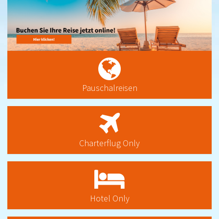
Pauschalreisen
Charterflug Only
Hotel Only